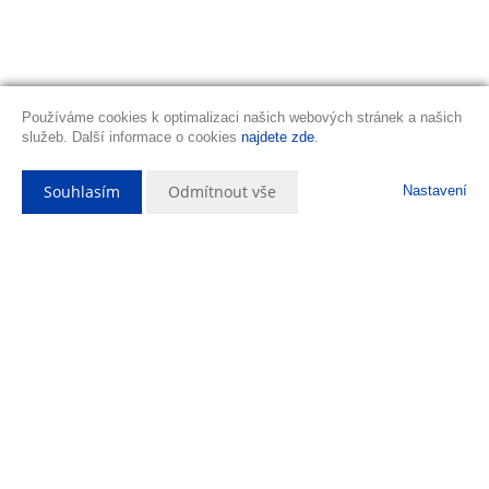
Používáme cookies k optimalizaci našich webových stránek a našich
služeb. Další informace o cookies
najdete zde
.
Souhlasím
Odmítnout vše
Nastavení
Popis nemovitosti
Prodej RD bytu 2+1 v
Litvínově