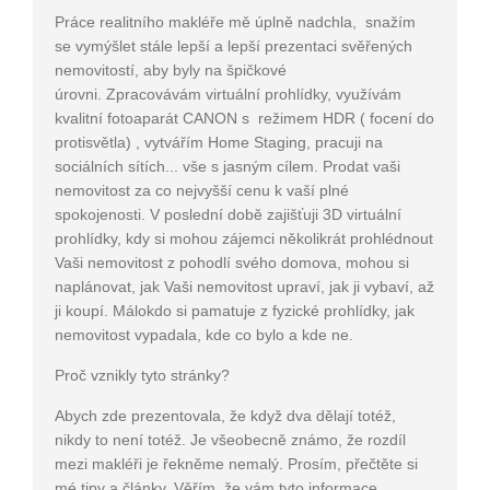
Práce realitního makléře mě úplně nadchla, snažím
se vymýšlet stále lepší a lepší prezentaci svěřených
nemovitostí, aby byly na špičkové
úrovni. Zpracovávám virtuální prohlídky, využívám
kvalitní fotoaparát CANON s režimem HDR ( focení do
protisvětla) , vytvářím Home Staging, pracuji na
sociálních sítích... vše s jasným cílem. Prodat vaši
nemovitost za co nejvyšší cenu k vaší plné
spokojenosti. V poslední době zajišťuji 3D virtuální
prohlídky, kdy si mohou zájemci několikrát prohlédnout
Vaši nemovitost z pohodlí svého domova, mohou si
naplánovat, jak Vaši nemovitost upraví, jak ji vybaví, až
ji koupí. Málokdo si pamatuje z fyzické prohlídky, jak
nemovitost vypadala, kde co bylo a kde ne.
Proč vznikly tyto stránky?
Abych zde prezentovala, že když dva dělají totéž,
nikdy to není totéž. Je všeobecně známo, že rozdíl
mezi makléři je řekněme nemalý. Prosím, přečtěte si
mé tipy a články. Věřím, že vám tyto informace