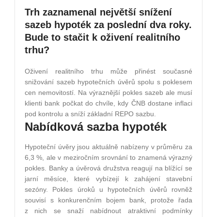
Trh zaznamenal největší snížení
sazeb hypoték za poslední dva roky.
Bude to stačit k oživení realitního
trhu?
Oživení realitního trhu může přinést současné
snižování sazeb hypotečních úvěrů spolu s poklesem
cen nemovitostí. Na výraznější pokles sazeb ale musí
klienti bank počkat do chvíle, kdy ČNB dostane inflaci
pod kontrolu a sníží základní REPO sazbu.
Nabídková sazba hypoték
Hypoteční úvěry jsou aktuálně nabízeny v průměru za
6,3 %, ale v meziročním srovnání to znamená výrazný
pokles. Banky a úvěrová družstva reagují na blížící se
jarní měsíce, které vybízejí k zahájení stavební
sezóny. Pokles úroků u hypotečních úvěrů rovněž
souvisí s konkurenčním bojem bank, protože řada
z nich se snaží nabídnout atraktivní podmínky