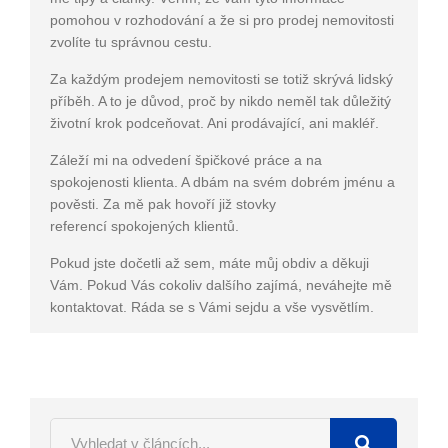
pomohou v rozhodování a že si pro prodej nemovitosti
zvolíte tu správnou cestu.
Za každým prodejem nemovitosti se totiž skrývá lidský
příběh. A to je důvod, proč by nikdo neměl tak důležitý
životní krok podceňovat. Ani prodávající, ani makléř.
Záleží mi na odvedení špičkové práce a na
spokojenosti klienta. A dbám na svém dobrém jménu a
pověsti. Za mě pak hovoří již stovky
referencí spokojených klientů.
Pokud jste dočetli až sem, máte můj obdiv a děkuji
Vám. Pokud Vás cokoliv dalšího zajímá, neváhejte mě
kontaktovat. Ráda se s Vámi sejdu a vše vysvětlím.