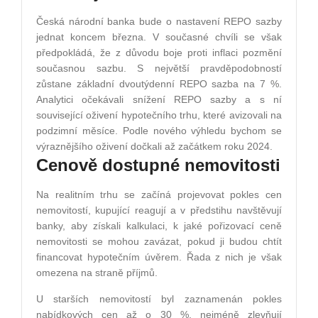
Česká národní banka bude o nastavení REPO sazby
jednat koncem března. V současné chvíli se však
předpokládá, že z důvodu boje proti inflaci pozmění
současnou sazbu. S největší pravděpodobností
zůstane základní dvoutýdenní REPO sazba na 7 %.
Analytici očekávali snížení REPO sazby a s ní
související oživení hypotečního trhu, které avizovali na
podzimní měsíce. Podle nového výhledu bychom se
výraznějšího oživení dočkali až začátkem roku 2024.
Cenově dostupné nemovitosti
Na realitním trhu se začíná projevovat pokles cen
nemovitostí, kupující reagují a v předstihu navštěvují
banky, aby získali kalkulaci, k jaké pořizovací ceně
nemovitosti se mohou zavázat, pokud ji budou chtít
financovat hypotečním úvěrem. Řada z nich je však
omezena na straně příjmů.
U starších nemovitostí byl zaznamenán pokles
nabídkových cen až o 30 %, nejméně zlevňují