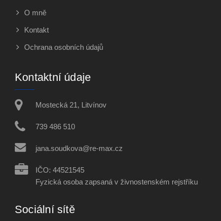
O mně
Kontakt
Ochrana osobních údajů
Kontaktní údaje
Mostecká 21, Litvínov
739 486 510
jana.soudkova@re-max.cz
IČO: 44521545
Fyzická osoba zapsaná v živnostenském rejstříku
Sociální sítě