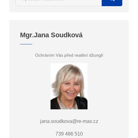
Mgr.Jana Soudková
Ochráním Vás před realitní džunglí
jana.soudkova@re-max.cz
739 486 510