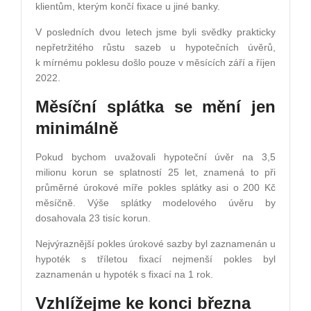
klientům, kterým končí fixace u jiné banky.
V posledních dvou letech jsme byli svědky prakticky
nepřetržitého růstu sazeb u hypotečních úvěrů,
k mírnému poklesu došlo pouze v měsících září a říjen
2022.
Měsíční splátka se mění jen
minimálně
Pokud bychom uvažovali hypoteční úvěr na 3,5
milionu korun se splatností 25 let, znamená to při
průměrné úrokové míře pokles splátky asi o 200 Kč
měsíčně. Výše splátky modelového úvěru by
dosahovala 23 tisíc korun.
Nejvýraznější pokles úrokové sazby byl zaznamenán u
hypoték s tříletou fixací nejmenší pokles byl
zaznamenán u hypoték s fixací na 1 rok.
Vzhlížejme ke konci března