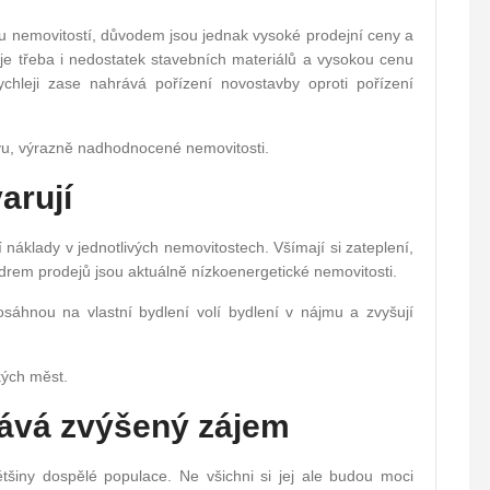
u nemovitostí, důvodem jsou jednak vysoké prodejní ceny a
 je třeba i nedostatek stavebních materiálů a vysokou cenu
hleji zase nahrává pořízení novostavby oproti pořízení
avu, výrazně nadhodnocené nemovitosti.
arují
í náklady v jednotlivých nemovitostech. Všímají si zateplení,
Lídrem prodejů jsou aktuálně nízkoenergetické nemovitosti.
osáhnou na vlastní bydlení volí bydlení v nájmu a zvyšují
kých měst.
kává zvýšený zájem
šiny dospělé populace. Ne všichni si jej ale budou moci