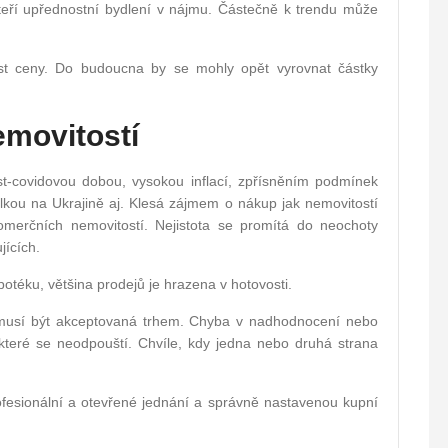
 kteří upřednostní bydlení v nájmu. Částečně k trendu může
st ceny. Do budoucna by se mohly opět vyrovnat částky
emovitostí
t-covidovou dobou, vysokou inflací, zpřísněním podmínek
lkou na Ukrajině aj. Klesá zájmem o nákup jak nemovitostí
 komerčních nemovitostí. Nejistota se promítá do neochoty
jících.
téku, většina prodejů je hrazena v hotovosti.
a musí být akceptovaná trhem. Chyba v nadhodnocení nebo
které se neodpouští. Chvíle, kdy jedna nebo druhá strana
ofesionální a otevřené jednání a správně nastavenou kupní