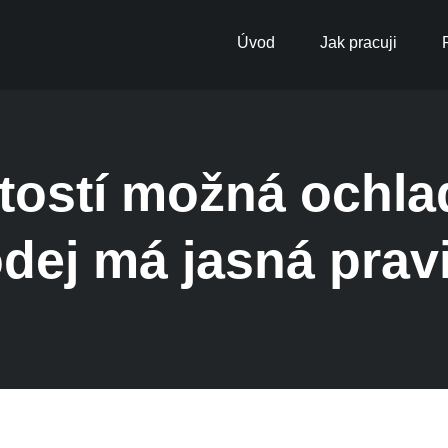
Úvod
Jak pracuji
tostí možná ochla
dej má jasná prav