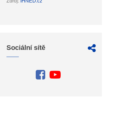
Zdroj:
IHNED.cz
Sociální sítě