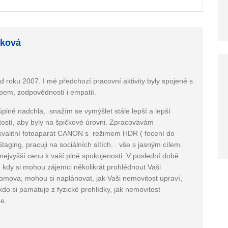
dková
d roku 2007. I mé předchozí pracovní aktivity byly spojené s
upem, zodpovědností i empatií.
plně nadchla, snažím se vymýšlet stále lepší a lepší
ostí, aby byly na špičkové úrovni. Zpracovávám
m kvalitní fotoaparát CANON s režimem HDR ( focení do
taging, pracuji na sociálních sítích... vše s jasným cílem.
nejvyšší cenu k vaší plné spokojenosti. V poslední době
ky, kdy si mohou zájemci několikrát prohlédnout Vaši
omova, mohou si naplánovat, jak Vaši nemovitost upraví,
lokdo si pamatuje z fyzické prohlídky, jak nemovitost
ne.