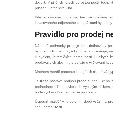
dovolit. V příštích letech porostou počty těch,
přispět i uprchlická vlna.
Kde je zvýšená poptávka, tam se očekává rů
inkasovaného nájemného se splátkami hypotéky.
Pravidlo pro prodej n
Náročné podmínky prodeje jsou definovány pos
hypotečních úvěrů, vysokými cenami energií, vá
k bydlení, investičních nemovitostí i velkých
prodávajících zlevnit a prodlužuje vyčkávání kupu
Mnohem menší procento kupujících sjednává hypo
Je třeba nastavit reálnou prodejní cenu, cen
podhodnocení nemovitosti je vysokým rizikem, 
bude vyčkávat se neúměrně prodlouží.
Úspěšný makléř v turbulentní době vsází na pr
cenu nemovitosti.