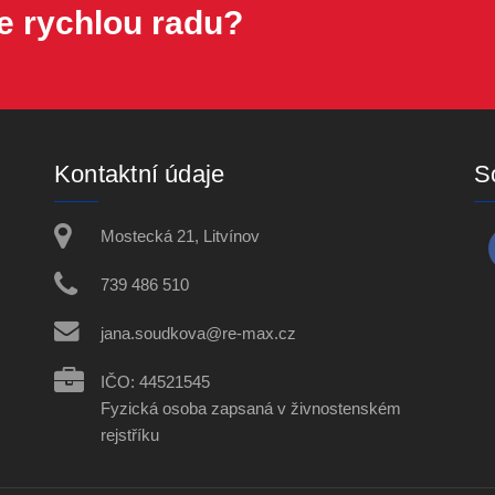
e rychlou radu?
Kontaktní údaje
So
Mostecká 21, Litvínov
739 486 510
jana.soudkova@re-max.cz
IČO: 44521545
Fyzická osoba zapsaná v živnostenském
rejstříku