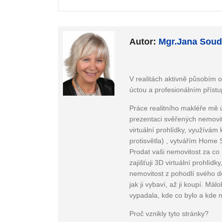
Autor:
Mgr.Jana Sou
V realitách aktivně působím o
úctou a profesionálním příst
Práce realitního makléře mě ú
prezentaci svěřených nemovit
virtuální prohlídky, využívá
protisvětla) , vytvářím Home S
Prodat vaši nemovitost za co 
zajišťuji 3D virtuální prohlíd
nemovitost z pohodlí svého d
jak ji vybaví, až ji koupí. Má
vypadala, kde co bylo a kde 
Proč vznikly tyto stránky?