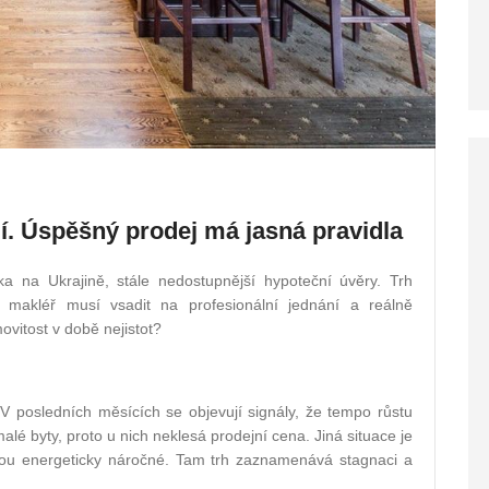
í. Úspěšný prodej má jasná pravidla
lka na Ukrajině, stále nedostupnější hypoteční úvěry. Trh
makléř musí vsadit na profesionální jednání a reálně
vitost v době nejistot?
 V posledních měsících se objevují signály, že tempo růstu
lé byty, proto u nich neklesá prodejní cena. Jiná situace je
sou energeticky náročné. Tam trh zaznamenává stagnaci a