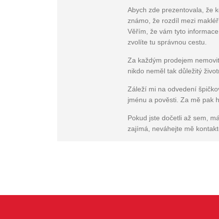
Abych zde prezentovala, že kd
známo, že rozdíl mezi makléři
Věřím, že vám tyto informace
zvolíte tu správnou cestu.
Za každým prodejem nemovitost
nikdo neměl tak důležitý živo
Záleží mi na odvedení špičko
jménu a pověsti. Za mě pak ho
Pokud jste dočetli až sem, m
zajímá, neváhejte mě kontakt