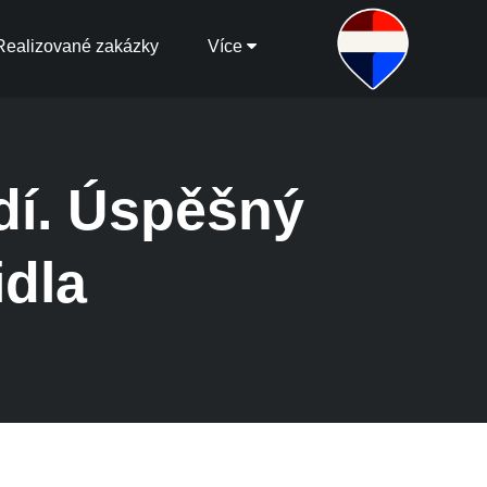
Realizované zakázky
Více
dí. Úspěšný
idla