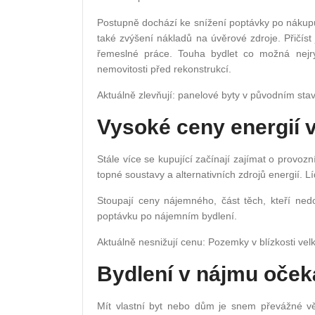
Postupně dochází ke snížení poptávky po nákup
také zvýšení nákladů na úvěrové zdroje. Přičíst
řemeslné práce. Touha bydlet co možná nejryc
nemovitosti před rekonstrukcí.
Aktuálně zlevňují: panelové byty v původním st
Vysoké ceny energií v
Stále více se kupující začínají zajímat o provozn
topné soustavy a alternativních zdrojů energií. 
Stoupají ceny nájemného, část těch, kteří ned
poptávku po nájemním bydlení.
Aktuálně nesnižují cenu: Pozemky v blízkosti vel
Bydlení v nájmu oče
Mít vlastní byt nebo dům je snem převážné vět