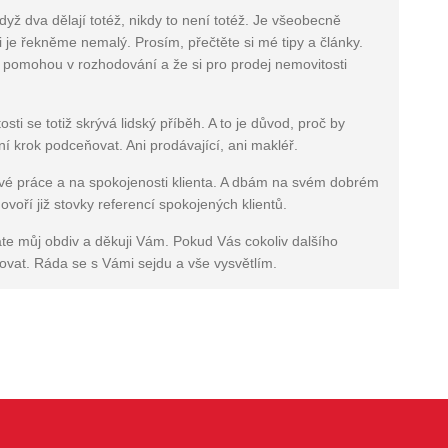
yž dva dělají totéž, nikdy to není totéž. Je všeobecně
 je řekněme nemalý. Prosím, přečtěte si mé tipy a články.
 pomohou v rozhodování a že si pro prodej nemovitosti
i se totiž skrývá lidský příběh. A to je důvod, proč by
tní krok podceňovat. Ani prodávající, ani makléř.
vé práce a na spokojenosti klienta. A dbám na svém dobrém
voří již stovky referencí spokojených klientů.
áte můj obdiv a děkuji Vám. Pokud Vás cokoliv dalšího
ovat. Ráda se s Vámi sejdu a vše vysvětlím.