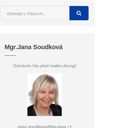
Mgr.Jana Soudková
Ochráním Vás před realitní džunglí
jana.soudkova@re-max.cz