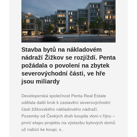
Stavba bytů na nákladovém
nádraží Žižkov se rozjíždí. Penta
požádala o povolení na zbytek
severovýchodní části, ve hře
jsou miliardy
Developerská společnost Penta Real Estate
udělala další krok k zastavění severovýchodní
části žižkovského nákladového nádraží.
Pozemky od Českých drah koupila vloni v říjnu –
první etapu projektu na výstavbu bytových domů
už nabízí ke koupi, s...