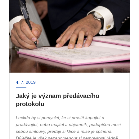
4. 7. 2019
Jaký je význam předávacího
protokolu
Leckdo by si pomyslel, že si prostě kupující a
prodávající, nebo majitel a nájemník, podepíšou mezi
sebou smlouvy, předají si klíče a mise je splněna.
Důležité je však nezapomenout si nemovitosti řádně