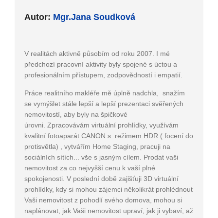
Autor:
Mgr.Jana Soudková
V realitách aktivně působím od roku 2007. I mé
předchozí pracovní aktivity byly spojené s úctou a
profesionálním přístupem, zodpovědností i empatií.
Práce realitního makléře mě úplně nadchla, snažím
se vymýšlet stále lepší a lepší prezentaci svěřených
nemovitostí, aby byly na špičkové
úrovni. Zpracovávám virtuální prohlídky, využívám
kvalitní fotoaparát CANON s režimem HDR ( focení do
protisvětla) , vytvářím Home Staging, pracuji na
sociálních sítích... vše s jasným cílem. Prodat vaši
nemovitost za co nejvyšší cenu k vaší plné
spokojenosti. V poslední době zajišťuji 3D virtuální
prohlídky, kdy si mohou zájemci několikrát prohlédnout
Vaši nemovitost z pohodlí svého domova, mohou si
naplánovat, jak Vaši nemovitost upraví, jak ji vybaví, až