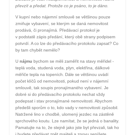
převzít a předat.
Protože co je psáno, to je dáno.
V kupní nebo nájemní smlouvě se většinou pouze
zmiňuje vybavení, se kterým se daná nemovitost
prodává, či pronajímá. Předávací protokol je
v podstatě zápis předání, který obě strany podpisem
potvrdí. A co lze do předávacího protokolu zapsat? Co
by tam chybět nemělo?
U
nájmu
bychom se měli zaměřit na stavy měřidel -
teplá voda, studená voda, plyn, elektřina, dálkové
měřiče tepla na topeních. Dále se většinou uvádí
počet klíčů od nemovitosti, pokud není v nájemní
smlouvě, tak soupis pronajímaného vybavení. Je
dobré si do předávacího protokolu nechat vždy
podepsat i stav pronajímané nemovitosti. Abychom
předešli sporům o to, kdo vady v nemovitosti způsobil.
Natržené lino v chodbě, ulomený jezdec na zástěně
sprchového koutu. Lze namítat, že se jedná o banality.
Pamatujte na to, že stejně jako jste byt převzali, tak ho
i budete předávat zpět majiteli a znovu sepíšete