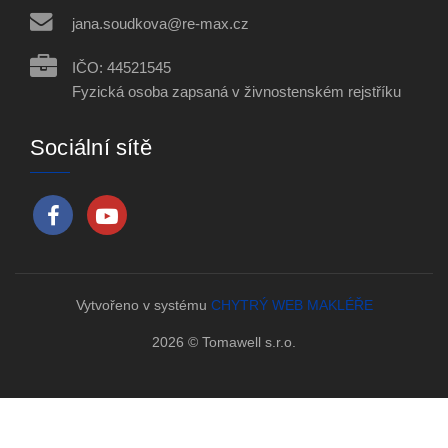
jana.soudkova@re-max.cz
IČO: 44521545
Fyzická osoba zapsaná v živnostenském rejstříku
Sociální sítě
Vytvořeno v systému
CHYTRÝ WEB MAKLÉŘE
2026 © Tomawell s.r.o.