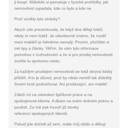
ji koupí. Málokdo si pamatuje z fyzické prohlídky, jak
nemovitost vypadala, kde co bylo a kde ne.
Proč vznikly tyto stránky?
Abych zde prezentovala, že když dva dělají totéž,
nikdy to není totéž. Je všeobecně známo, že rozdíl
mezi makléři je řekněme nemalý. Prosím, přečtěte si
mé tipy a články. Věřím, že vám tyto informace
pomohou v rozhodování a že si pro prodej nemovitosti
zvolíte tu správnou cestu.
Za každým prodejem nemovitosti se totiž skrývá lidský
příběh. A to je důvod, proč by nikdo neměl tak důležitý
životní krok podceňovat. Ani prodávající, ani makléř.
Záleží mi na odvedení špičkové práce a na
spokojenosti klienta. A dbám na svém dobrém jménu a
pověsti. Za mě pak hovoří již stovky
referencí spokojených klientů.
Pokud jste dočetli až sem, máte můj obdiv a děkuji