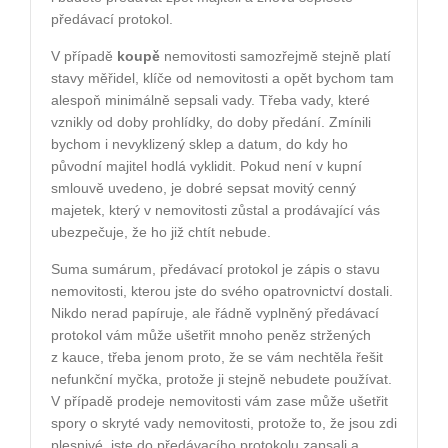
předávací protokol.
V případě
koupě
nemovitosti samozřejmě stejně platí
stavy měřidel, klíče od nemovitosti a opět bychom tam
alespoň minimálně sepsali vady. Třeba vady, které
vznikly od doby prohlídky, do doby předání. Zmínili
bychom i nevyklizený sklep a datum, do kdy ho
původní majitel hodlá vyklidit. Pokud není v kupní
smlouvě uvedeno, je dobré sepsat movitý cenný
majetek, který v nemovitosti zůstal a prodávající vás
ubezpečuje, že ho již chtít nebude.
Suma sumárum, předávací protokol je zápis o stavu
nemovitosti, kterou jste do svého opatrovnictví dostali.
Nikdo nerad papíruje, ale řádně vyplněný předávací
protokol vám může ušetřit mnoho peněz stržených
z kauce, třeba jenom proto, že se vám nechtěla řešit
nefunkční myčka, protože ji stejně nebudete používat.
V případě prodeje nemovitosti vám zase může ušetřit
spory o skryté vady nemovitosti, protože to, že jsou zdi
plesnivé, jste do předávacího protokolu zapsali a