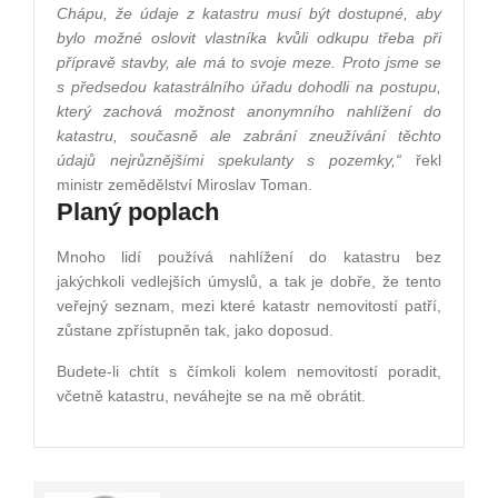
Chápu, že údaje z katastru musí být dostupné, aby
bylo možné oslovit vlastníka kvůli odkupu třeba při
přípravě stavby, ale má to svoje meze. Proto jsme se
s předsedou katastrálního úřadu dohodli na postupu,
který zachová možnost anonymního nahlížení do
katastru, současně ale zabrání zneužívání těchto
údajů nejrůznějšími spekulanty s pozemky,“
řekl
ministr zemědělství Miroslav Toman.
Planý poplach
Mnoho lidí používá nahlížení do katastru bez
jakýchkoli vedlejších úmyslů, a tak je dobře, že tento
veřejný seznam, mezi které katastr nemovitostí patří,
zůstane zpřístupněn tak, jako doposud.
Budete-li chtít s čímkoli kolem nemovitostí poradit,
včetně katastru, neváhejte se na mě obrátit.