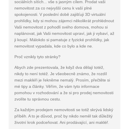
sociálních sítích... vše s jasným cílem. Prodat vaši
nemovitost za co nejvyšší cenu k vaší plné
spokojenosti. V poslední době zajišťuji 3D virtuální
prohlídky, kdy si mohou zájemci několikrát prohlédnout
Vaši nemovitost z pohodlí svého domova, mohou si
naplánovat, jak Vaši nemovitost upraví, jak ji vybaví, až
ji koupí. Málokdo si pamatuje z fyzické prohlídky, jak
nemovitost vypadala, kde co bylo a kde ne.
Proč vznikly tyto stránky?
Abych zde prezentovala, že když dva dělají totéž,
nikdy to není totéž. Je všeobecně známo, že rozdíl
mezi makléři je řekněme nemalý. Prosím, přečtěte si
mé tipy a články. Věřím, že vám tyto informace
pomohou v rozhodování a že si pro prodej nemovitosti
zvolíte tu správnou cestu.
Za každým prodejem nemovitosti se totiž skrývá lidský
příběh. A to je důvod, proč by nikdo neměl tak důležitý
životní krok podceňovat. Ani prodávající, ani makléř.