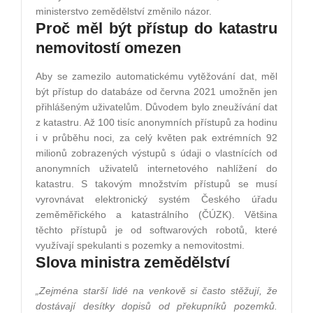
ministerstvo zemědělství změnilo názor.
Proč měl být přístup do katastru
nemovitostí omezen
Aby se zamezilo automatickému vytěžování dat, měl
být přístup do databáze od června 2021 umožněn jen
přihlášeným uživatelům. Důvodem bylo zneužívání dat
z katastru. Až 100 tisíc anonymních přístupů za hodinu
i v průběhu noci, za celý květen pak extrémních 92
milionů zobrazených výstupů s údaji o vlastnících od
anonymních uživatelů internetového nahlížení do
katastru. S takovým množstvím přístupů se musí
vyrovnávat elektronický systém Českého úřadu
zeměměřického a katastrálního (ČÚZK). Většina
těchto přístupů je od softwarových robotů, které
využívají spekulanti s pozemky a nemovitostmi.
Slova ministra zemědělství
„Zejména starší lidé na venkově si často stěžují, že
dostávají desítky dopisů od překupníků pozemků.