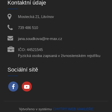
Kontaktní údaje
Mostecká 21, Litvínov
739 486 510
jana.soudkova@re-max.cz
IČO: 44521545
Fyzická osoba zapsaná v živnostenském rejstříku
Sociální sítě
Vytvořeno v systému
CHYTRÝ WEB MAKLÉŘE