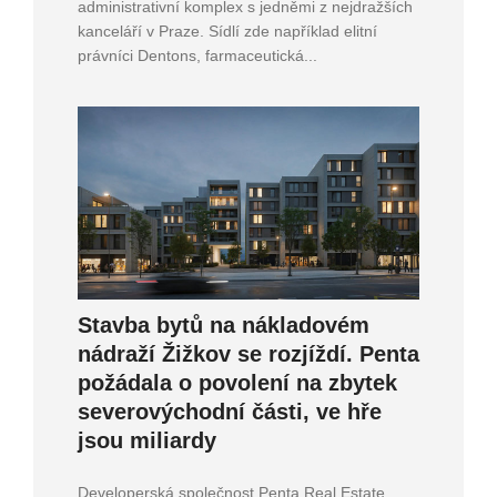
administrativní komplex s jedněmi z nejdražších
kanceláří v Praze. Sídlí zde například elitní
právníci Dentons, farmaceutická...
Stavba bytů na nákladovém
nádraží Žižkov se rozjíždí. Penta
požádala o povolení na zbytek
severovýchodní části, ve hře
jsou miliardy
Developerská společnost Penta Real Estate