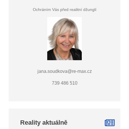
Ochráním Vás před realitní džunglí
jana.soudkova@re-max.cz
739 486 510
Reality aktuálně